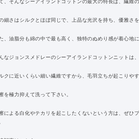
て、そんなシーアイランドコットンの最大の特長は、繊維
の細さはシルクとほぼ同じで、上品な光沢を持ち、優雅さ
た、油脂分も綿の中で最も高く、独特のぬめり感が着心地
んなジョンスメドレーのシーアイランドコットンニットは
ルクに近いくらい細い繊維ですから、毛羽立ちが起こりや
擦を極力抑えて洗って下さい。
擦による白化やテカリを起こしたくないという方は、ぜひ
。