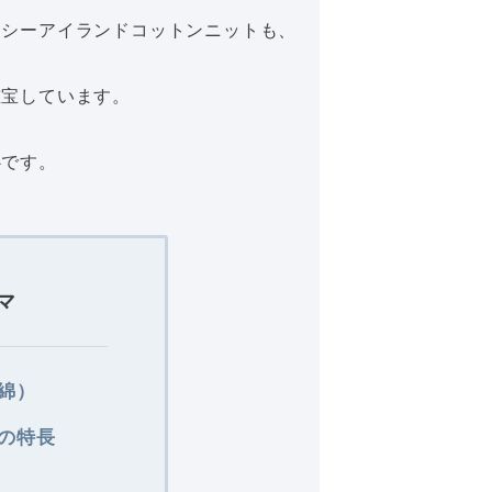
るシーアイランドコットンニットも、
重宝しています。
心です。
マ
綿）
の特長