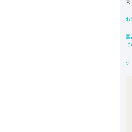
関
お
国
て
ク