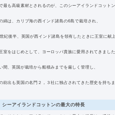
で最も高級素材とされるのが、このシーアイランドコット
の綿は、カリブ海の西インド諸島の6島で栽培され、
6世紀後半、英国が西インド諸島を領有したときに王室に献
王室をはじめとして、ヨーロッパ貴族に愛用されてきまし
い間、英国が栽培から船積みまでを厳しく管理し、
の紡出も英国の名門２，３社に独占されてきた歴史を持ち
シーアイランドコットンの最大の特長