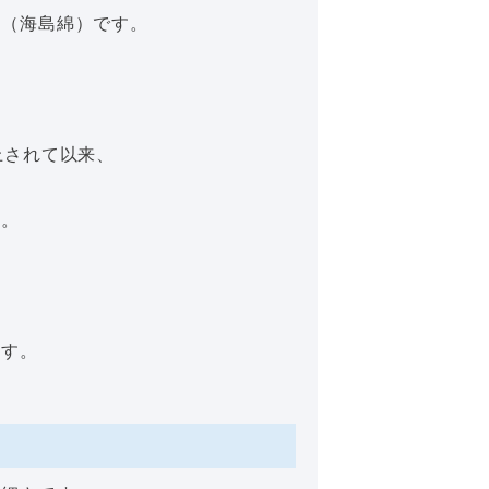
ン（海島綿）です。
上されて以来、
た。
ます。