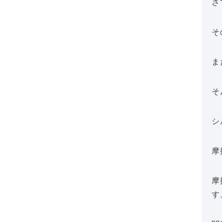
さ
そ
ま
そ
シ
摩
摩
す