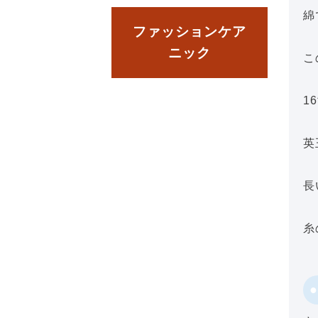
綿
ファッションケア
ニック
こ
1
英
長
糸