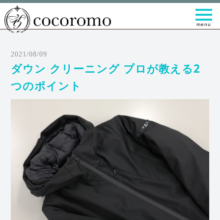
t
o
g
g
l
e
2021/08/09
n
a
ダウン クリーニング プロが教える2
v
i
つのポイント
g
a
t
i
o
n