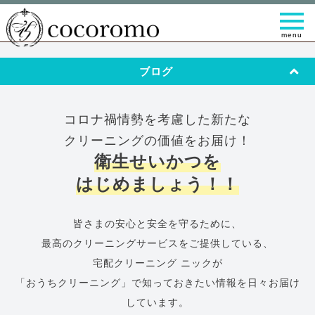
t
o
g
g
l
ブログ
e
n
a
v
i
コロナ禍情勢を考慮した新たな
g
a
クリーニングの価値をお届け！
t
衛生せいかつを
i
o
n
はじめましょう！！
皆さまの安心と安全を守るために、
最高のクリーニングサービスをご提供している、
宅配クリーニング ニックが
「おうちクリーニング」で知っておきたい情報を日々お届け
しています。