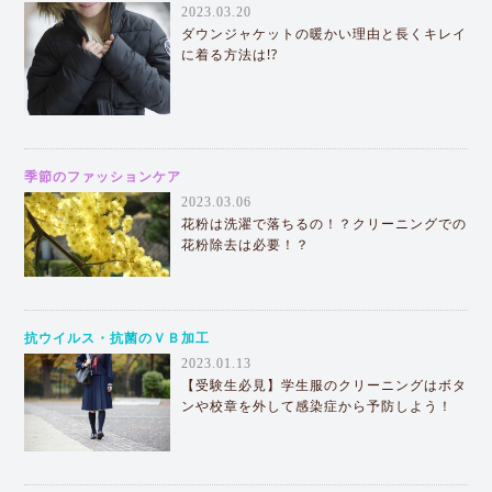
2023.03.20
ダウンジャケットの暖かい理由と長くキレイ
に着る方法は!?
季節のファッションケア
2023.03.06
花粉は洗濯で落ちるの！？クリーニングでの
花粉除去は必要！？
抗ウイルス・抗菌のＶＢ加工
2023.01.13
【受験生必見】学生服のクリーニングはボタ
ンや校章を外して感染症から予防しよう！