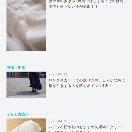
脇や襟の黄ばみ2週間ではじまる！それは洗
濯でも落ちない汗が原因！？
清潔・衛生
2023.05.19
ロングスカートでの座り方や、しゃがむ時に
裾を引きずるのを防ぐポイント4選！
ふとん丸洗い
2023.04.28
ムアツ布団や枕のおすすめ洗濯術！クリーニ